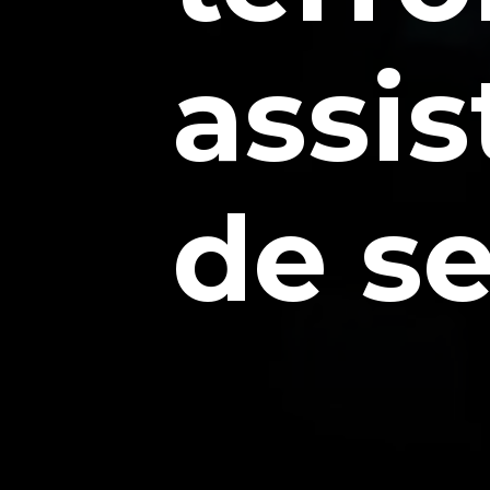
assis
de s