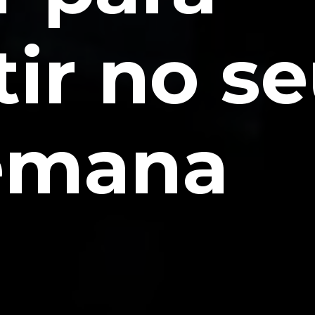
tir no s
emana