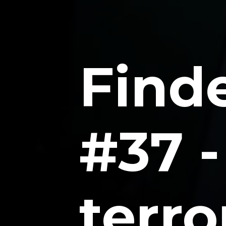
Finde
#37 -
terro