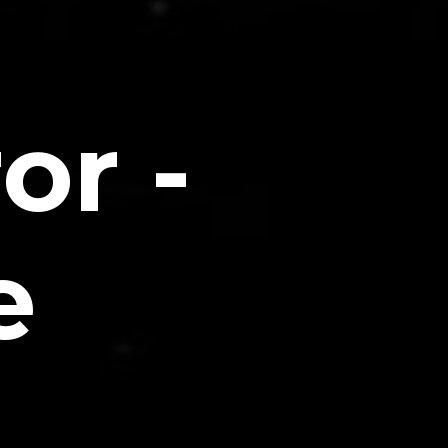
or -
e