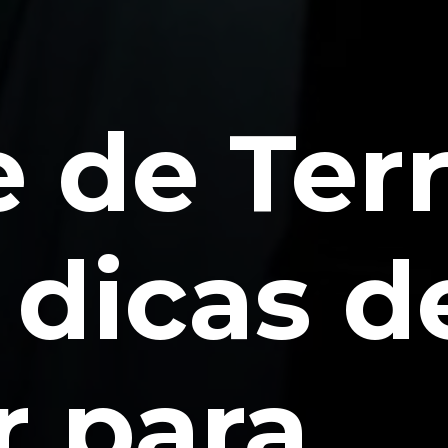
 de Terr
 dicas d
r para