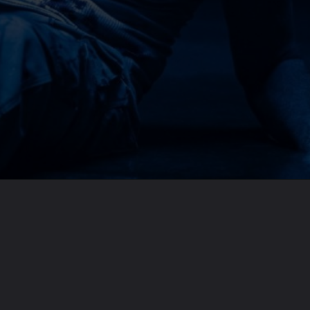
Opening
https://emeraldcorp.com.br/emerald-profile/fede-alvarez-5-filmes-para-conhecer-o-diretor/